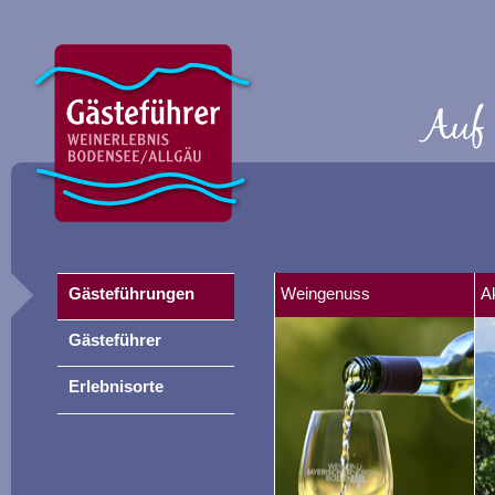
Gästeführungen
Weingenuss
A
Gästeführer
Erlebnisorte