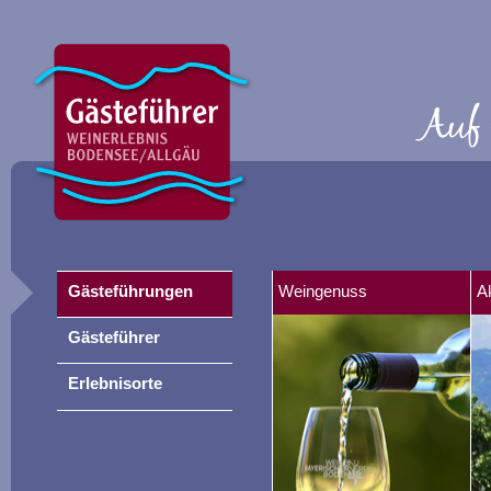
Gästeführungen
Weingenuss
A
Gästeführer
Erlebnisorte