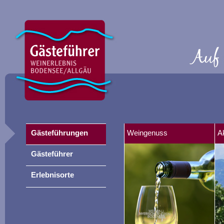
Gästeführungen
Weingenuss
A
Gästeführer
Erlebnisorte