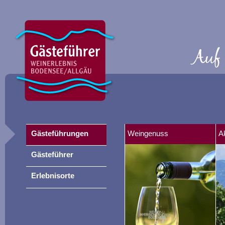
Gästeführungen
Weingenuss
A
Gästeführer
Erlebnisorte