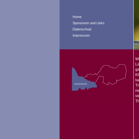
Home
Sponsoren und Links
Datenschutz
Impressum
W
La
g
Kl
la
Tr
ri
vi
Th