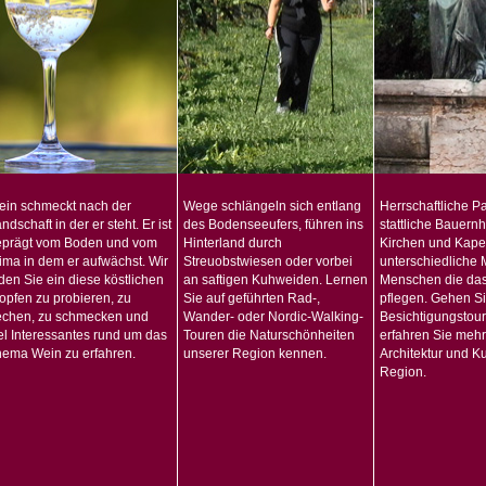
ein schmeckt nach der
Wege schlängeln sich entlang
Herrschaftliche Pa
ndschaft in der er steht. Er ist
des Bodenseeufers, führen ins
stattliche Bauern
eprägt vom Boden und vom
Hinterland durch
Kirchen und Kapel
ima in dem er aufwächst. Wir
Streuobstwiesen oder vorbei
unterschiedliche
den Sie ein diese köstlichen
an saftigen Kuhweiden. Lernen
Menschen die da
opfen zu probieren, zu
Sie auf geführten Rad-,
pflegen. Gehen Si
echen, zu schmecken und
Wander- oder Nordic-Walking-
Besichtigungstou
el Interessantes rund um das
Touren die Naturschönheiten
erfahren Sie mehr
ema Wein zu erfahren.
unserer Region kennen.
Architektur und Ku
Region.