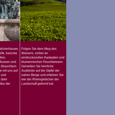
trizierhäuser,
Folgen Sie dem Weg des
höfe, barocke
Wassers, vorbei an
len,
eindrucksvollen Kaskaden und
 Museen und
blumenreichen Feuchtwiesen.
s Brauchtum
Genießen Sie herrliche
e mit uns auf
Ausblicke auf die Gipfel der
r und
nahen Berge und erfahren Sie
 über
wie der Rheingletscher die
ltur der
Landschaft geformt hat.