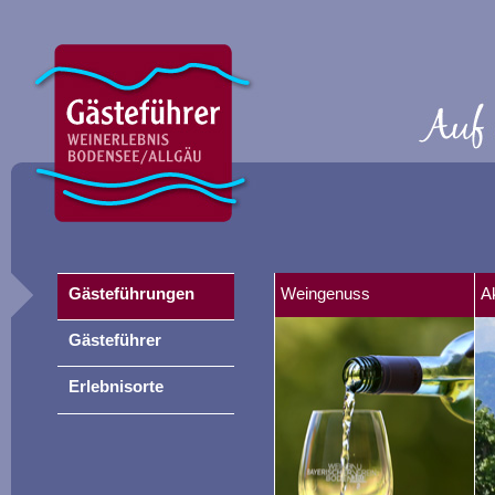
Gästeführungen
Weingenuss
A
Gästeführer
Erlebnisorte