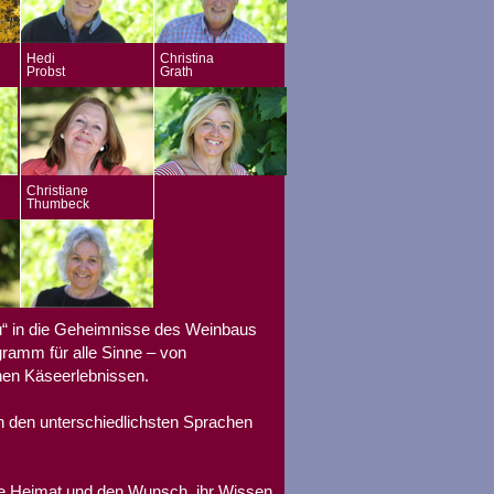
Hedi
Christina
Probst
Grath
Christiane
Thumbeck
u“ in die Geheimnisse des Weinbaus
gramm für alle Sinne – von
hen Käseerlebnissen.
n den unterschiedlichsten Sprachen
re Heimat und den Wunsch, ihr Wissen