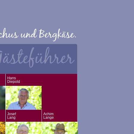
Hans
Diepold
Josef
Achim
Lang
Lange