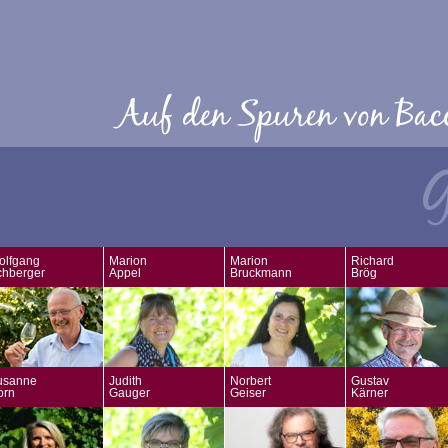
olfgang
Marion
Marion
Richard
chberger
Appel
Bruckmann
Brög
usanne
Judith
Norbert
Gustav
orn
Gauger
Geiser
Kärner