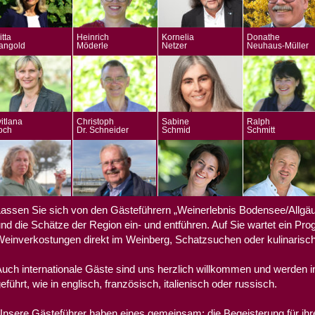
itta
Heinrich
Kornelia
Donathe
angold
Möderle
Netzer
Neuhaus-Müller
itlana
Christoph
Sabine
Ralph
och
Dr. Schneider
Schmid
Schmitt
assen Sie sich von den Gästeführern „Weinerlebnis Bodensee/Allgä
nd die Schätze der Region ein- und entführen. Auf Sie wartet ein Pro
einverkostungen direkt im Weinberg, Schatzsuchen oder kulinarisc
uch internationale Gäste sind uns herzlich willkommen und werden i
eführt, wie in englisch, französisch, italienisch oder russisch.
nsere Gästeführer haben eines gemeinsam: die Begeisterung für ih