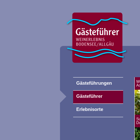
W
Gästeführungen
A
Gästeführer
Erlebnisorte
S
D