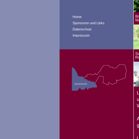
Br
Home
M
Sponsoren und Links
Datenschutz
Impressum
Sv
R
L
u
W
A
g
U