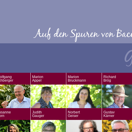
olfgang
Marion
Marion
Richard
chberger
Appel
Bruckmann
Brög
usanne
Judith
Norbert
Gustav
orn
Gauger
Geiser
Kärner