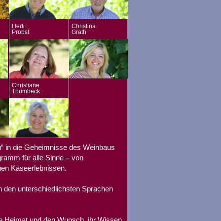
Hedi
Christina
Probst
Grath
Christiane
Thumbeck
u“ in die Geheimnisse des Weinbaus
gramm für alle Sinne – von
hen Käseerlebnissen.
n den unterschiedlichsten Sprachen
re Heimat und den Wunsch, ihr Wissen