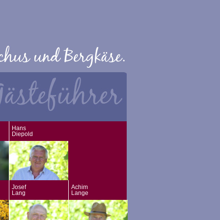
Hans
Diepold
Josef
Achim
Lang
Lange