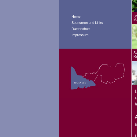
Br
Home
M
Sponsoren und Links
Datenschutz
Impressum
Sv
R
L
u
W
A
g
U