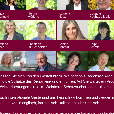
itta
Heinrich
Kornelia
Donathe
angold
Möderle
Netzer
Neuhaus-Müller
itlana
Christoph
Sabine
Ralph
och
Dr. Schneider
Schmid
Schmitt
assen Sie sich von den Gästeführern „Weinerlebnis Bodensee/Allgä
nd die Schätze der Region ein- und entführen. Auf Sie wartet ein Pro
einverkostungen direkt im Weinberg, Schatzsuchen oder kulinarisc
uch internationale Gäste sind uns herzlich willkommen und werden i
eführt, wie in englisch, französisch, italienisch oder russisch.
nsere Gästeführer haben eines gemeinsam: die Begeisterung für ih