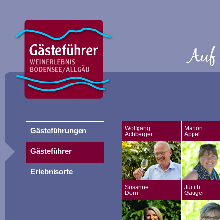
Wolfgang
Marion
Gästeführungen
Achberger
Appel
Gästeführer
Erlebnisorte
Susanne
Judith
Dorn
Gauger