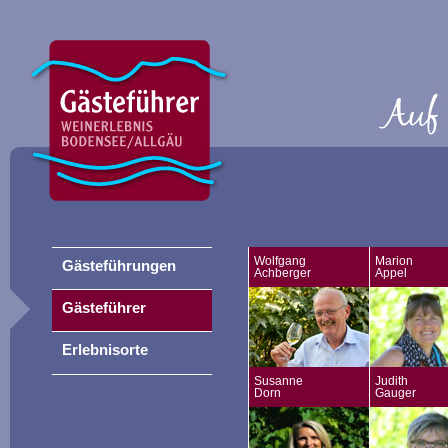
Wolfgang
Marion
Gästeführungen
Achberger
Appel
Gästeführer
Erlebnisorte
Susanne
Judith
Dorn
Gauger