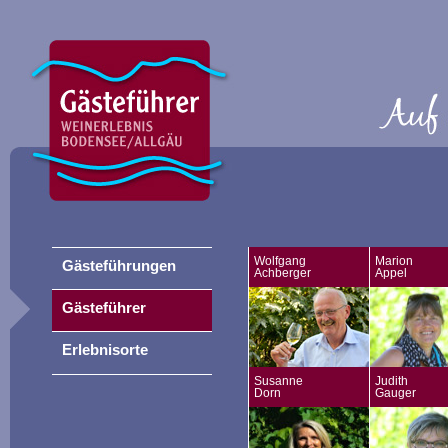
Wolfgang
Marion
Gästeführungen
Achberger
Appel
Gästeführer
Erlebnisorte
Susanne
Judith
Dorn
Gauger