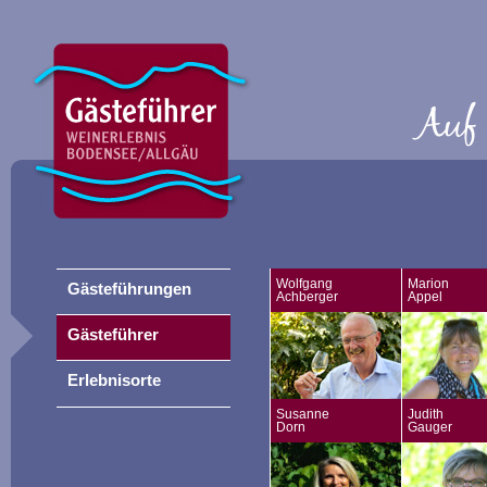
Wolfgang
Marion
Gästeführungen
Achberger
Appel
Gästeführer
Erlebnisorte
Susanne
Judith
Dorn
Gauger