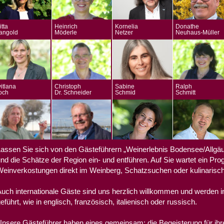
itta
Heinrich
Kornelia
Donathe
angold
Möderle
Netzer
Neuhaus-Müller
itlana
Christoph
Sabine
Ralph
och
Dr. Schneider
Schmid
Schmitt
assen Sie sich von den Gästeführern „Weinerlebnis Bodensee/Allgä
nd die Schätze der Region ein- und entführen. Auf Sie wartet ein Pro
einverkostungen direkt im Weinberg, Schatzsuchen oder kulinarisc
uch internationale Gäste sind uns herzlich willkommen und werden i
eführt, wie in englisch, französisch, italienisch oder russisch.
nsere Gästeführer haben eines gemeinsam: die Begeisterung für ih