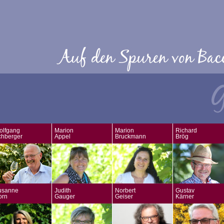
olfgang
Marion
Marion
Richard
chberger
Appel
Bruckmann
Brög
usanne
Judith
Norbert
Gustav
orn
Gauger
Geiser
Kärner