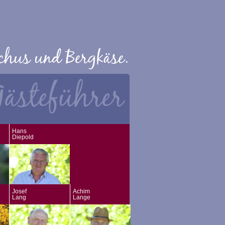
Hans
Diepold
Josef
Achim
Lang
Lange