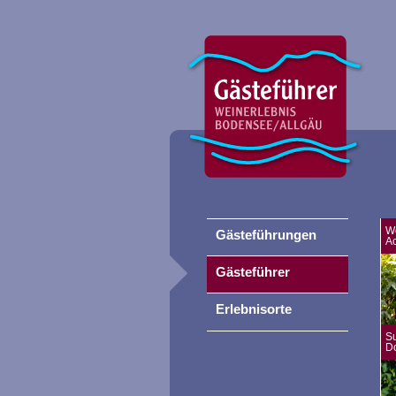
W
Gästeführungen
A
Gästeführer
Erlebnisorte
S
D