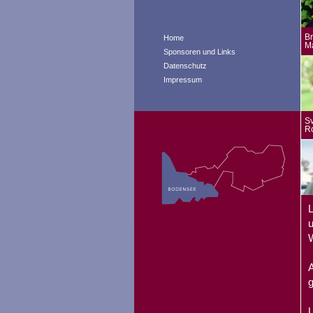
Br
Home
M
Sponsoren und Links
Datenschutz
Impressum
Sv
R
L
u
W
A
g
U