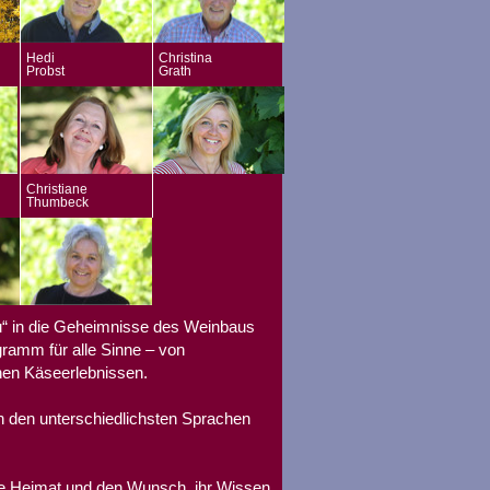
Hedi
Christina
Probst
Grath
Christiane
Thumbeck
u“ in die Geheimnisse des Weinbaus
gramm für alle Sinne – von
hen Käseerlebnissen.
n den unterschiedlichsten Sprachen
re Heimat und den Wunsch, ihr Wissen